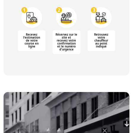
1
2
3
Recevez
Réservez sur le
Retrouvez
l'estimation
site et
votre
de votre
recevez votre
chauffeur
course en
confirmation
au point
ligne
et le numéro
indiqué
d'urgence